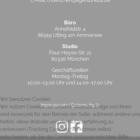
E-Mail:
muenchen@agenturkids.de
Büro
Annafeldstr. 4
86919 Utting am Ammersee
Studio
Paul-Heyse-Str. 21
80336 München
Geschäftszeiten
Montag–Freitag
10:00–13.00 Uhr und 14.00–17.00 Uhr
Wir benutzen Cookies
Impressum
|
Datenschutz
Wir nutzen Cookies auf unserer Website. Einige von ihnen
sind essenziell für den Betrieb der Seite, während andere uns
helfen, diese Website und die Nutzererfahrung zu
verbessern (Tracking Cookies). Sie können selbst
entscheiden, ob Sie die Cookies zulassen möchten. Bitte