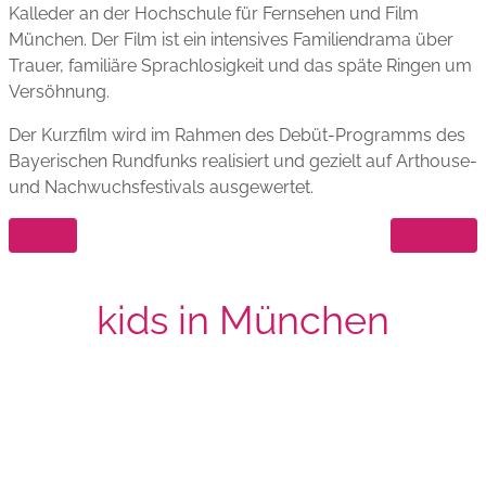
Kalleder an der Hochschule für Fernsehen und Film
München. Der Film ist ein intensives Familiendrama über
Trauer, familiäre Sprachlosigkeit und das späte Ringen um
Versöhnung.
Der Kurzfilm wird im Rahmen des Debüt-Programms des
Bayerischen Rundfunks realisiert und gezielt auf Arthouse-
und Nachwuchsfestivals ausgewertet.
Vorheriger Beitrag: Fiona und Marie Therese shooten für Snooty
Nächster Bei
Zurück
Weiter
kids in München