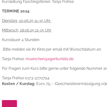
Kursleitung Faschingsferien: Tanja Frehse
TERMINE 2024
:
Dienstag, 10.06.25 11-15 Uhr
Mittwoch, 18.06.25 11-15 Uhr
Kursdauer 4 Stunden
Bitte melden sie ihr Kind per email mit Wunschdatum an:
Tanja Frehse:
muenchen@agenturkids.de
Für Fragen zum Kurs bitte gerne unter folgende Nummer an
Tanja Frehse 0173-3772754
Kosten / Kurstag:
Euro 75,- (Geschwisterermässigung oder
Vorheriger Beitrag: Xue Lili dreht für das Haus
Zurück