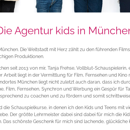
Die Agentur kids in Münche
nchen. Die Weltstadt mit Herz zählt zu den führenden Filmst
achigen Produktionen.
hen seit 2013 von mir, Tanja Frehse, Vollblut-Schauspielerin
Arbeit liegt in der Vermittlung für Film, Fernsehen und Kino 
ndortes München liegt nicht zuletzt auch daran, dass ich durc
e, Film, Fernsehen, Synchron und Werbung ein Gespür für Tale
ntsprechend zu coachen und zu fördern und somit schrittweis
 die Schauspielkurse, in denen ich den Kids und Teens mit viel
ebe. Der größte Lehrmeister dabei sind dabei für mich die Ki
 Das schönste Geschenk für mich sind lachende, glückliche K