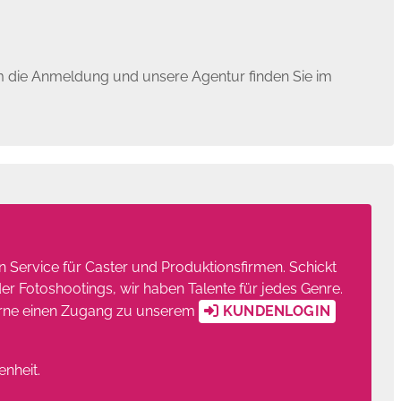
um die Anmeldung und unsere Agentur finden Sie im
en Service für Caster und Produktionsfirmen. Schickt
r Fotoshootings, wir haben Talente für jedes Genre.
 gerne einen Zugang zu unserem
KUNDENLOGIN
enheit.